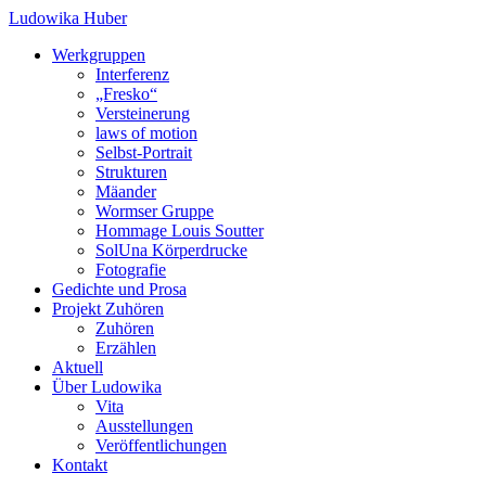
Ludowika Huber
Werkgruppen
Interferenz
„Fresko“
Versteinerung
laws of motion
Selbst-Portrait
Strukturen
Mäander
Wormser Gruppe
Hommage Louis Soutter
SolUna Körperdrucke
Fotografie
Gedichte und Prosa
Projekt Zuhören
Zuhören
Erzählen
Aktuell
Über Ludowika
Vita
Ausstellungen
Veröffentlichungen
Kontakt