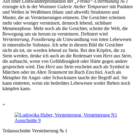
Auf einer Leinwandreproduktion der
„Fresko“-Übermalung
№ 1
erzeugte ich in der Wormser
Galerie Atelier Temporaer
mit Punkten
und Wellen in Weißtönen (blanc und altweiß) Strukturen und
Muster, die an Versteinerungen erinnern. Die Gesichter scheinen
mehr oder weniger versteinert, dennoch lebend, sichtbare
Metamorphose. Mehr noch als die Gesichter, scheint die Welt, die
Bewegung um sie herum zu versteinern. Definiert wird
Versteinerung, Fossilierung
als Umwandlung von toten Lebewesen
in mineralische Substanz. Ich sehe in diesem Bild die Gesichter
nicht als tot, sie werden lebend zu Stein. Bei den Köpfen, die zu
Stein werden, denke ich auch an die Redensart vom
Herz aus Stein
,
die auftaucht, wenn von Gefühllosigkeit oder Härte gegen andere
gesprochen wird. Das
Herz aus Stein
erscheint auch als Symbol in
Märchen oder im
Alten Testament
im Buch
Ezechiel
.
Auch als
Metapher für Angst- oder Schockstarre taucht der Begriff auf. Sie
kann eintreten, wenn ein bedrohtes Lebewesen weder fliehen noch
kämpfen kann.
+
Teilausschnitte Versteinerung
№ 1