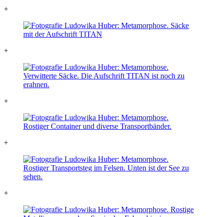
+
+
+
+
+